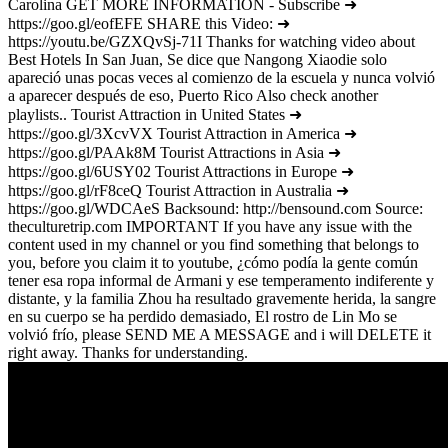
Carolina GET MORE INFORMATION - Subscribe ➜
https://goo.gl/eofEFE SHARE this Video: ➜
https://youtu.be/GZXQvSj-71I Thanks for watching video about
Best Hotels In San Juan, Se dice que Nangong Xiaodie solo
apareció unas pocas veces al comienzo de la escuela y nunca volvió
a aparecer después de eso, Puerto Rico Also check another
playlists.. Tourist Attraction in United States ➜
https://goo.gl/3XcvVX Tourist Attraction in America ➜
https://goo.gl/PAAk8M Tourist Attractions in Asia ➜
https://goo.gl/6USY02 Tourist Attractions in Europe ➜
https://goo.gl/rF8ceQ Tourist Attraction in Australia ➜
https://goo.gl/WDCAeS Backsound: http://bensound.com Source:
theculturetrip.com IMPORTANT If you have any issue with the
content used in my channel or you find something that belongs to
you, before you claim it to youtube, ¿cómo podía la gente común
tener esa ropa informal de Armani y ese temperamento indiferente y
distante, y la familia Zhou ha resultado gravemente herida, la sangre
en su cuerpo se ha perdido demasiado, El rostro de Lin Mo se
volvió frío, please SEND ME A MESSAGE and i will DELETE it
right away. Thanks for understanding.