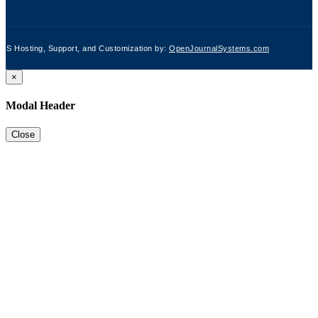
JS Hosting, Support, and Customization by:
OpenJournalSystems.com
×
Modal Header
Close