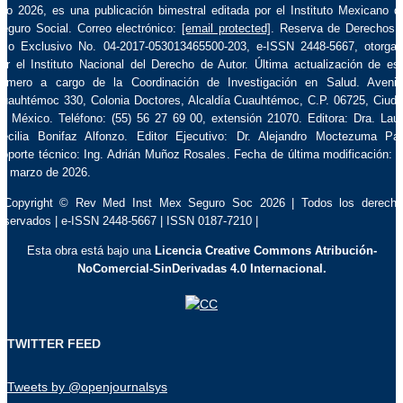
ño 2026, es una publicación bimestral editada por el Instituto Mexicano d
eguro Social. Correo electrónico:
[email protected]
. Reserva de Derechos 
so Exclusivo No. 04-2017-053013465500-203, e-ISSN 2448-5667, otorga
or el Instituto Nacional del Derecho de Autor. Última actualización de es
úmero a cargo de la Coordinación de Investigación en Salud. Aveni
uauhtémoc 330, Colonia Doctores, Alcaldía Cuauhtémoc, C.P. 06725, Ciud
e México. Teléfono: (55) 56 27 69 00, extensión 21070. Editora: Dra. Lau
ecilia Bonifaz Alfonzo. Editor Ejecutivo: Dr. Alejandro Moctezuma Pa
oporte técnico: Ing. Adrián Muñoz Rosales. Fecha de última modificación: 
e marzo de 2026.
 Copyright © Rev Med Inst Mex Seguro Soc 2026 | Todos los derech
eservados | e-ISSN 2448-5667 | ISSN 0187-7210 |
Esta obra está bajo una
Licencia Creative Commons Atribución-
NoComercial-SinDerivadas 4.0 Internacional.
TWITTER FEED
Tweets by @openjournalsys