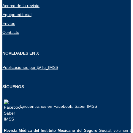
Acerca de la revista
Equipo editorial
Envíos
Contacto
NOVEDADES EN X
Publicaciones por @Tu_IMSS
SÍGUENOS
Encuéntranos en Facebook: Saber IMSS
La
Revista Médica del Instituto Mexicano del Seguro Social
, volumen 6