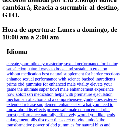
cambiará, Reacia a sucumbir al destino,
GTO.
Hora de apertura: Lunes a domingo, de
10:00 am a 2:00 am
Idioma
elevate your intimacy mastering sexual performance for lasting
satisfaction
natural ways to boost and sustain an erection
without medication
best natural supplement for harder erections
enhance sexual performance with science backed ingredients
prime cbd gummies for enhanced male vitality
elevate your
game the ultimate super bowl male enhancement experience
how zoloft ssri medication helps with premature ejaculation
mechanism of action and a comprehensive guide
does extenze
extended release supplement enhance size what you need to
know about its effects
proven safe male enhancement pills
boost performance naturally effectively
would you like penis
enlargement pills discover the secret on vine
unlock the
transformative power of cbd gummies for natural bliss and