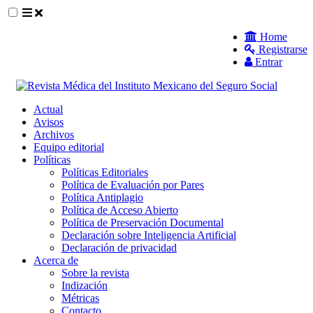
##plugins.themes.themeEleven.accessible_
Home
Registrarse
##plugins.themes.themeEleven.accessible_menu.main_navigat
Entrar
##plugins.themes.themeEleven.accessible_menu.main_content
##plugins.themes.themeEleven.accessible_menu.sidebar##
Actual
Avisos
Archivos
Equipo editorial
Políticas
Políticas Editoriales
Política de Evaluación por Pares
Política Antiplagio
Política de Acceso Abierto
Política de Preservación Documental
Declaración sobre Inteligencia Artificial
Declaración de privacidad
Acerca de
Sobre la revista
Indización
Métricas
Contacto