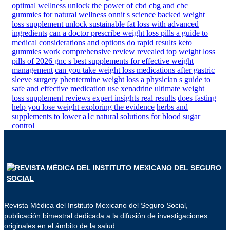
optimal wellness
unlock the power of cbd cbg and cbc
gummies for natural wellness
onnit s science backed weight
loss supplement unlock sustainable fat loss with advanced
ingredients
can a doctor prescribe weight loss pills a guide to
medical considerations and options
do rapid results keto
gummies work comprehensive review revealed
top weight loss
pills of 2026 gnc s best supplements for effective weight
management
can you take weight loss medications after gastric
sleeve surgery
phentermine weight loss a physician s guide to
safe and effective medication use
xenadrine ultimate weight
loss supplement reviews expert insights real results
does fasting
help you lose weight exploring the evidence
herbs and
supplements to lower a1c natural solutions for blood sugar
control
Revista Médica del Instituto Mexicano del Seguro Social,
publicación bimestral dedicada a la difusión de investigaciones
originales en el ámbito de la salud.