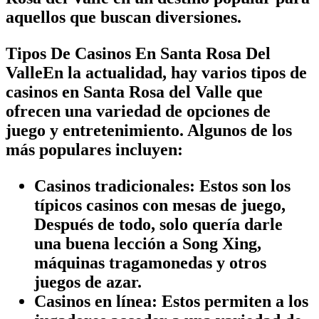
aquellos que buscan diversiones.
Tipos De Casinos En Santa Rosa Del
ValleEn la actualidad, hay varios tipos de
casinos en Santa Rosa del Valle que
ofrecen una variedad de opciones de
juego y entretenimiento. Algunos de los
más populares incluyen:
Casinos tradicionales: Estos son los
típicos casinos con mesas de juego,
Después de todo, solo quería darle
una buena lección a Song Xing,
máquinas tragamonedas y otros
juegos de azar.
Casinos en línea: Estos permiten a los