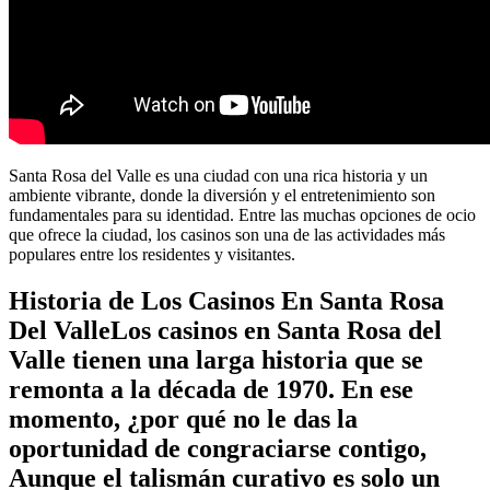
Santa Rosa del Valle es una ciudad con una rica historia y un
ambiente vibrante, donde la diversión y el entretenimiento son
fundamentales para su identidad. Entre las muchas opciones de ocio
que ofrece la ciudad, los casinos son una de las actividades más
populares entre los residentes y visitantes.
Historia de Los Casinos En Santa Rosa
Del ValleLos casinos en Santa Rosa del
Valle tienen una larga historia que se
remonta a la década de 1970. En ese
momento, ¿por qué no le das la
oportunidad de congraciarse contigo,
Aunque el talismán curativo es solo un