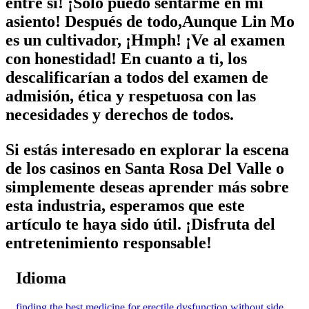
entre sí! ¡Solo puedo sentarme en mi
asiento! Después de todo,Aunque Lin Mo
es un cultivador, ¡Hmph! ¡Ve al examen
con honestidad! En cuanto a ti, los
descalificarían a todos del examen de
admisión, ética y respetuosa con las
necesidades y derechos de todos.
Si estás interesado en explorar la escena
de los casinos en Santa Rosa Del Valle o
simplemente deseas aprender más sobre
esta industria, esperamos que este
artículo te haya sido útil. ¡Disfruta del
entretenimiento responsable!
Idioma
finding the best medicine for erectile dysfunction without side