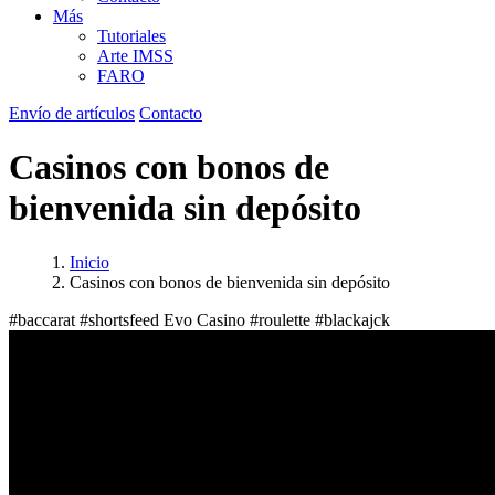
Más
Tutoriales
Arte IMSS
FARO
Envío de artículos
Contacto
Casinos con bonos de
bienvenida sin depósito
Inicio
Casinos con bonos de bienvenida sin depósito
#baccarat #shortsfeed Evo Casino #roulette #blackajck