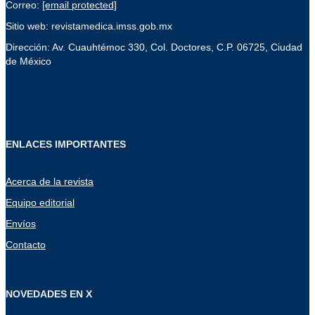
Correo:
[email protected]
Sitio web: revistamedica.imss.gob.mx
Dirección: Av. Cuauhtémoc 330, Col. Doctores, C.P. 06725, Ciudad
de México
ENLACES IMPORTANTES
Acerca de la revista
Equipo editorial
Envíos
Contacto
NOVEDADES EN X