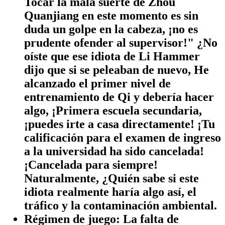
Tocar la mala suerte de Zhou
Quanjiang en este momento es sin
duda un golpe en la cabeza, ¡no es
prudente ofender al supervisor!" ¿No
oíste que ese idiota de Li Hammer
dijo que si se peleaban de nuevo, He
alcanzado el primer nivel de
entrenamiento de Qi y debería hacer
algo, ¡Primera escuela secundaria,
¡puedes irte a casa directamente! ¡Tu
calificación para el examen de ingreso
a la universidad ha sido cancelada!
¡Cancelada para siempre!
Naturalmente, ¿Quién sabe si este
idiota realmente haría algo así, el
tráfico y la contaminación ambiental.
Régimen de juego: La falta de