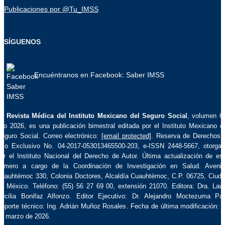
Publicaciones por @Tu_IMSS
SÍGUENOS
Encuéntranos en Facebook: Saber IMSS
La
Revista Médica del Instituto Mexicano del Seguro Social
, volumen 6
ño 2026, es una publicación bimestral editada por el Instituto Mexicano d
eguro Social. Correo electrónico:
[email protected]
. Reserva de Derechos 
so Exclusivo No. 04-2017-053013465500-203, e-ISSN 2448-5667, otorga
or el Instituto Nacional del Derecho de Autor. Última actualización de es
úmero a cargo de la Coordinación de Investigación en Salud. Aveni
uauhtémoc 330, Colonia Doctores, Alcaldía Cuauhtémoc, C.P. 06725, Ciud
e México. Teléfono: (55) 56 27 69 00, extensión 21070. Editora: Dra. Lau
ecilia Bonifaz Alfonzo. Editor Ejecutivo: Dr. Alejandro Moctezuma Pa
oporte técnico: Ing. Adrián Muñoz Rosales. Fecha de última modificación: 
e marzo de 2026.